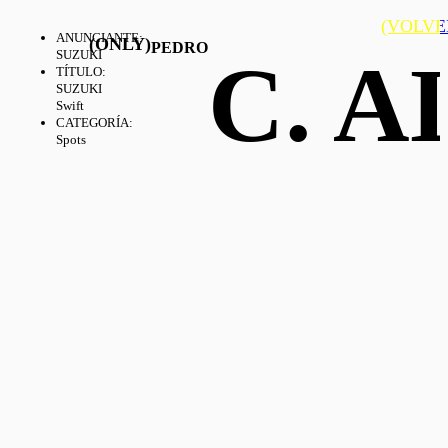
(VOLVE
ANUNCIANTE
:
(ONLY)
PEDRO
C. 
SUZUKI
TÍTULO
:
SUZUKI
Swift
CATEGORÍA
:
Spots