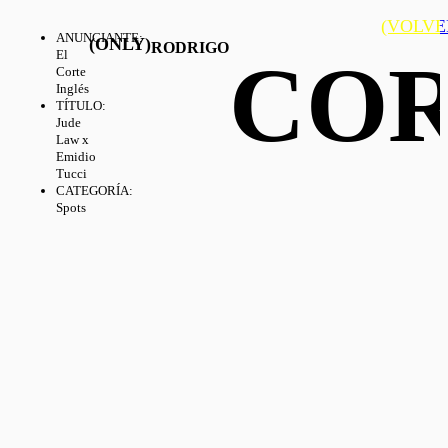
(VOLVE
ANUNCIANTE
:
(ONLY)
RODRIGO
COR
El
Corte
Inglés
TÍTULO
:
Jude
Law x
Emidio
Tucci
CATEGORÍA
:
Spots