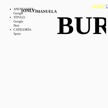
(VOLVE
ANUNCIANTE
:
(ONLY)
MANUELA
BU
Google
TÍTULO
:
Google
Nest
CATEGORÍA
:
Spots