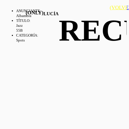
(VOLVE
ANUNCIANTE
:
(ONLY)
LUCÍA
REC
Alhambra
TÍTULO
:
Jazz
55B
CATEGORÍA
:
Spots