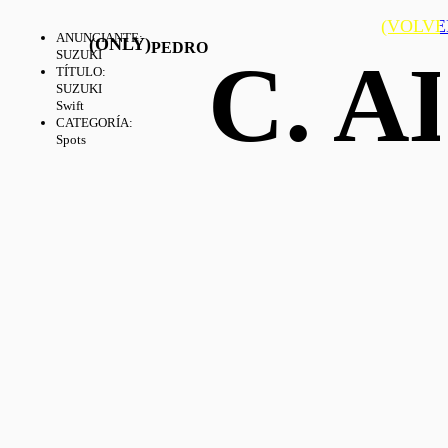
(VOLVE
ANUNCIANTE
:
(ONLY)
PEDRO
C. 
SUZUKI
TÍTULO
:
SUZUKI
Swift
CATEGORÍA
:
Spots