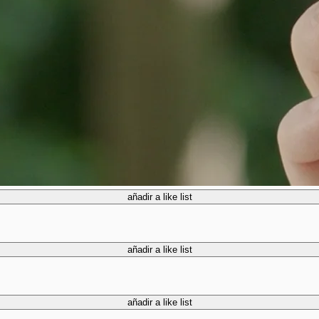
añadir a like list
añadir a like list
añadir a like list