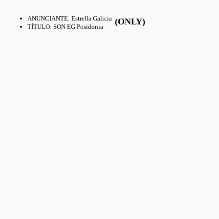
ANUNCIANTE
:
Estrella Galicia
(ONLY)
TÍTULO
:
SON EG Posidonia