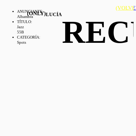
(VOLVE
ANUNCIANTE
:
(ONLY)
LUCÍA
REC
Alhambra
TÍTULO
:
Jazz
55B
CATEGORÍA
:
Spots