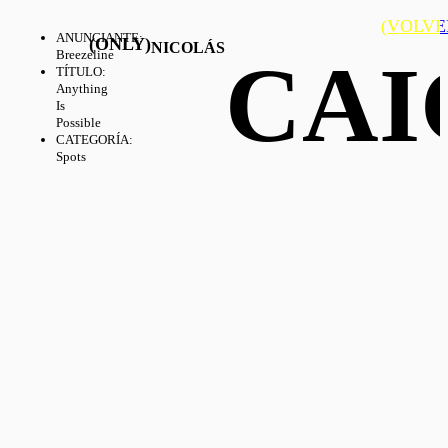
(VOLVE
ANUNCIANTE
:
(ONLY)
NICOLÁS
CAI
Breezeline
TÍTULO
:
Anything
Is
Possible
CATEGORÍA
:
Spots