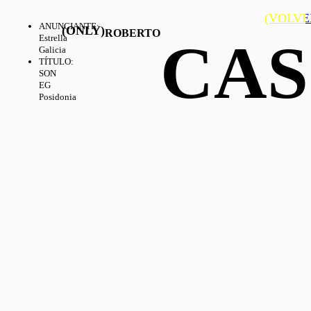
(VOLVE
ANUNCIANTE
:
(ONLY)
ROBERTO
CAS
Estrella
Galicia
TÍTULO
:
SON
EG
Posidonia