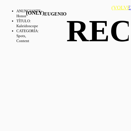
(VOLVE
ANUNCIANTE
:
(ONLY)
EUGENIO
RE
Honor
TÍTULO
:
Kaleidoscope
CATEGORÍA
:
Spots,
Content