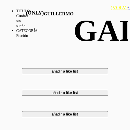
(VOLVE
TÍTULO
:
(ONLY)
GUILLERMO
GA
Ciudad
sin
sueño
CATEGORÍA
:
Ficción
añadir a like list
añadir a like list
añadir a like list