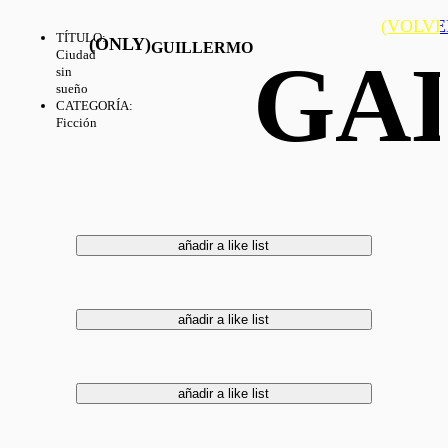
(VOLVE
TÍTULO
:
(ONLY)
GUILLERMO
GA
Ciudad
sin
sueño
CATEGORÍA
:
Ficción
añadir a like list
añadir a like list
añadir a like list